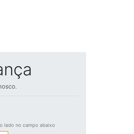
ança
nosco.
ao lado no campo abaixo