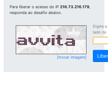
Para liberar o acesso
do IP
216.73.216.179
,
responda ao desafio abaixo.
Digite 
lado no
[trocar imagem]