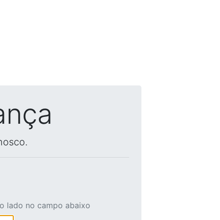
ança
nosco.
ao lado no campo abaixo