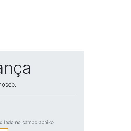
ança
nosco.
ao lado no campo abaixo