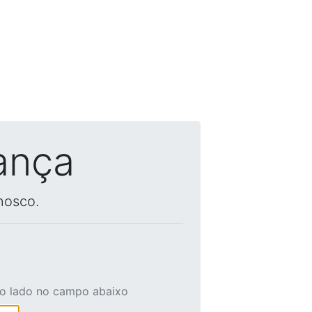
ança
nosco.
ao lado no campo abaixo