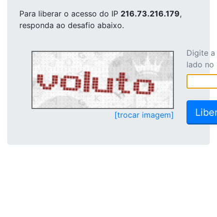
Para liberar o acesso
do IP
216.73.216.179
,
responda ao desafio abaixo.
Digite 
lado no
[trocar imagem]